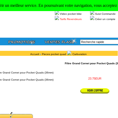
frir un meilleur service. En poursuivant votre navigation, vous acceptez l
Video dirt bike
Se connecter
Video pocket bike
Suivi Commande
Tarifs Revendeurs
Créer un compte
Accueil
Pieces pocket quad
Carburation
Filtre Grand Cornet pour Pocket Quads 
23.75EUR