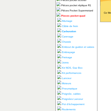
Pièces pocket scooter
Pièces pocket réplique R1
Pièces Pocket Supermotard
Ce fil
Pieces pocket quad
Allumage
Câble de frein
Carburation
Carenage
Chassis
Embout de guidon et valves
Embrayage
Freinage
Joints
Kit NOS, Gaz Box
Kit performances
Lanceur
Moteurs
Pneumatique
Poignée, cables
Poignées Lanceur
Pot d'échappement
Roulements