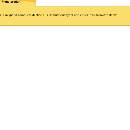
Fiche produit
tre à air grand cornet est destiné aux Carburateur ayant une entrée d'air d'environ 36mm