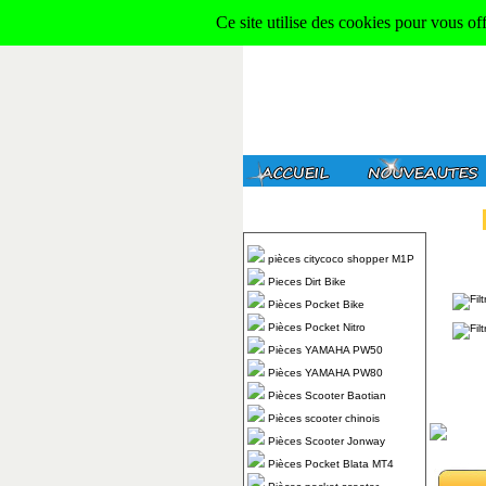
Ce site utilise des cookies pour vous of
pièces citycoco shopper M1P
Pieces Dirt Bike
Pièces Pocket Bike
Pièces Pocket Nitro
Pièces YAMAHA PW50
Pièces YAMAHA PW80
Pièces Scooter Baotian
Pièces scooter chinois
Pièces Scooter Jonway
Pièces Pocket Blata MT4