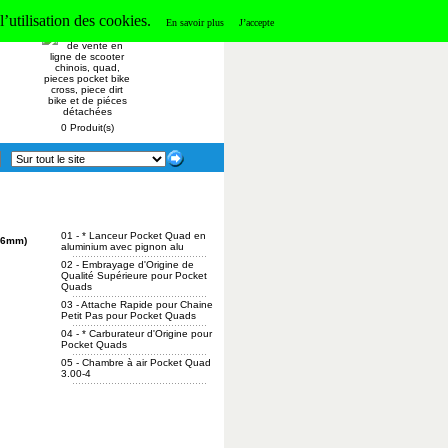
’utilisation des cookies.
Panier
En savoir plus
J’accepte
0 Produit(s)
01 -
* Lanceur Pocket Quad en
(36mm)
aluminium avec pignon alu
02 -
Embrayage d'Origine de
Qualité Supérieure pour Pocket
Quads
03 -
Attache Rapide pour Chaine
Petit Pas pour Pocket Quads
04 -
* Carburateur d'Origine pour
Pocket Quads
05 -
Chambre à air Pocket Quad
3.00-4