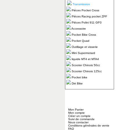
Transmission
Pièces Pocket Cross
Pièces Racing pocket ZPF
Pièces Polini 911 GP3
Accessoire
Pocket Bike Cross
Pocket Quad
Outillage et visserie
Mini Supermotard
liquide MT4 et MTA4
Scooter Chinois 50cc
Scooter Chinois 125cc
Pocket bike
Dirt Bike
Mon Panier
Mon compte
Créer un compte
Suivi de commande
Nous contacter
Conditions générales de vente
FAQ