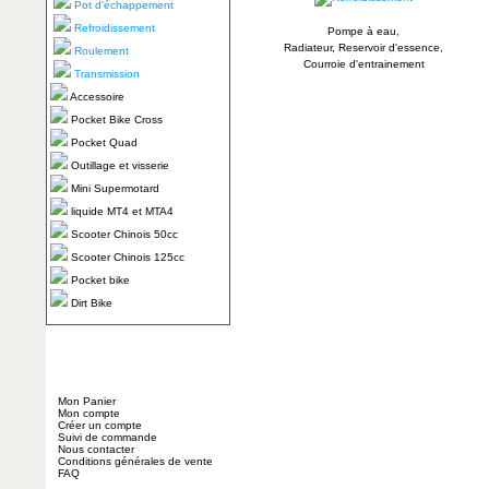
Pot d'échappement
Refroidissement
Pompe à eau,
Radiateur, Reservoir d'essence,
Roulement
Courroie d'entrainement
Transmission
Accessoire
Pocket Bike Cross
Pocket Quad
Outillage et visserie
Mini Supermotard
liquide MT4 et MTA4
Scooter Chinois 50cc
Scooter Chinois 125cc
Pocket bike
Dirt Bike
Mon Panier
Mon compte
Créer un compte
Suivi de commande
Nous contacter
Conditions générales de vente
FAQ