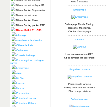
Pièces pocket scooter
Filtre à essence
Pièces pocket réplique R1
Embrayage
Pièces Pocket Supermotard
Pieces pocket quad
Pièces Pocket Cross
Embrayage Zocchi Racing,
Pièces Racing pocket ZPF
Ressorts, Machoires,
Pièces Polini 911 GP3
Cloche d'embrayage
Allumage
Lanceur
amortisseur de direction
Câbles de frein
Carburation
Lanceurs Aluminium GP3,
Chassis, freinage
Kit de révision lanceur Polini
Embout guidon tuning et
valves
Embrayage
Poignées Lanceur
Joint
Kit Nos
Lanceur
Poignées de lanceur
tuning de toutes les couleur
Moteur
Bleu, rouge, violette
Pneumatique
Poignées Lanceur
Refroidissement
Poignées, Câbles