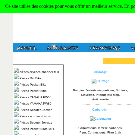
Ce site utilise des cookies pour vous offrir un meilleur service. En p
pièces citycoco shopper M1P
Allumage
Pieces Dirt Bike
Pièces Pocket Bike
Bougies, Volants magnétique, Bobines,
Pièces Pocket Nitro
Clavettes, Interrupteur stop,
Pièces YAMAHA PW50
Antiparasite
Pièces YAMAHA PW80
Carburation
Pièces Scooter Baotian
Pièces scooter chinois
Pièces Scooter Jonway
Carburateurs, lamelle carbones,
Pièces Pocket Blata MT4
Pipe, Connecteurs, Filtre à air,