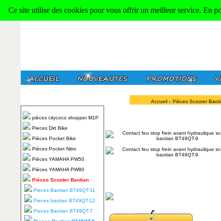
Ce site utilise des cookies pour vous offrir un meilleur service. En p
Accueil
Pièces Scooter Baot
pièces citycoco shopper M1P
Pieces Dirt Bike
Pièces Pocket Bike
Pièces Pocket Nitro
Pièces YAMAHA PW50
Pièces YAMAHA PW80
Pièces Scooter Baotian
Pieces Baotian BT49QT-11
Pieces baotian BT49QT-12
Pieces Baotian BT49QT-7