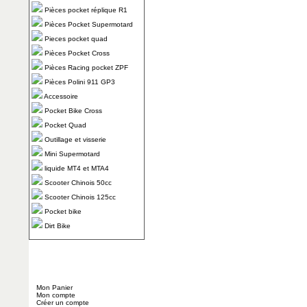
Pièces pocket réplique R1
Pièces Pocket Supermotard
Pieces pocket quad
Pièces Pocket Cross
Pièces Racing pocket ZPF
Pièces Polini 911 GP3
Accessoire
Pocket Bike Cross
Pocket Quad
Outillage et visserie
Mini Supermotard
liquide MT4 et MTA4
Scooter Chinois 50cc
Scooter Chinois 125cc
Pocket bike
Dirt Bike
Mon Panier
Mon compte
Créer un compte