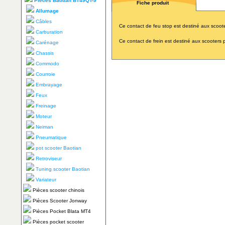
Pieces Baotian BT49QT-9
Fiche produit
Allumage
Câbles
Ce contact de feu stop est destiné aux scoo
Carburation
Ce contact de frein est destiné aux scooters 
Carénage
Chassis
Commodo
Courroie
Embrayage
Feux
Freinage
Moteur
Neiman
Pneumatique
pot scooter Baotian
Retroviseur
Tuning scooter Baotian
Variateur
Pièces scooter chinois
Pièces Scooter Jonway
Pièces Pocket Blata MT4
Pièces pocket scooter