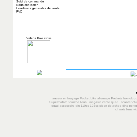
Suivi de commande
Nous contacter
Conditions générales de vente
FAQ
Videos Bike cross
lanceur
embrayage
Pocket bike
allumage
Pockets homolog
Supermotard
fourche
liens
.
magasin vente quad
.
scooter chi
quad accessoire dirt 110cc 125cc
piece detachee dirts poke
chinois
liens
vi