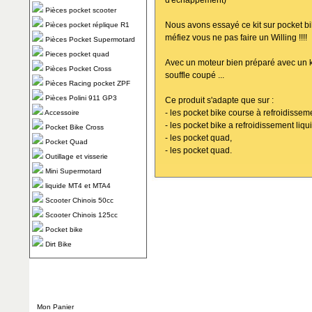
d'échappement)
Pièces pocket scooter
Nous avons essayé ce kit sur pocket bi
Pièces pocket réplique R1
méfiez vous ne pas faire un Willing !!!!
Pièces Pocket Supermotard
Pieces pocket quad
Avec un moteur bien préparé avec un kit
Pièces Pocket Cross
souffle coupé ...
Pièces Racing pocket ZPF
Pièces Polini 911 GP3
Ce produit s'adapte que sur :
- les pocket bike course à refroidisseme
Accessoire
- les pocket bike a refroidissement liqu
Pocket Bike Cross
- les pocket quad,
Pocket Quad
- les pocket quad.
Outillage et visserie
Mini Supermotard
liquide MT4 et MTA4
Scooter Chinois 50cc
Scooter Chinois 125cc
Pocket bike
Dirt Bike
Mon Panier