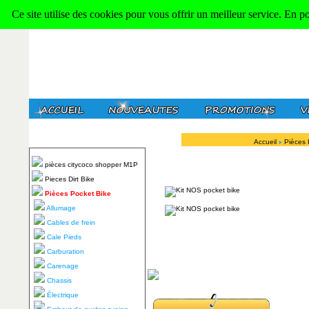
Ce site utilise des cookies pour vous offrir un meilleur service. En p
Accueil
Pièces 
pièces citycoco shopper M1P
Pieces Dirt Bike
Pièces Pocket Bike
Allumage
Cables de frein
Cale Pieds
Carburation
Carenage
Chassis
Électrique