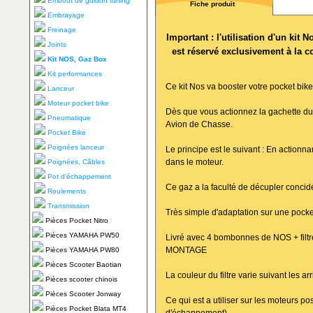
Embout de guidon tuning
Fiche produit
Embrayage
Freinage
Important : l'utilisation d'un kit
Joints
est réservé exclusivement à la c
Kit NOS, Gaz Box
Kit performances
Ce kit Nos va booster votre pocket bike
Lanceur
Moteur pocket bike
Dès que vous actionnez la gachette d
Pneumatique
Avion de Chasse.
Pocket Bike
Poignées lanceur
Le principe est le suivant : En actionn
dans le moteur.
Poignées, Câbles
Pot d'échappement
Ce gaz a la faculté de décupler conci
Roulements
Transmission
Très simple d'adaptation sur une pocket
Pièces Pocket Nitro
Pièces YAMAHA PW50
Livré avec 4 bombonnes de NOS + filtr
MONTAGE
Pièces YAMAHA PW80
Pièces Scooter Baotian
La couleur du filtre varie suivant les ar
Pièces scooter chinois
Pièces Scooter Jonway
Ce qui est a utiliser sur les moteurs p
Pièces Pocket Blata MT4