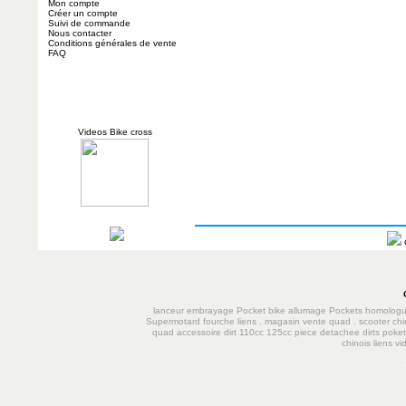
Mon compte
Créer un compte
Suivi de commande
Nous contacter
Conditions générales de vente
FAQ
Videos Bike cross
lanceur
embrayage
Pocket bike
allumage
Pockets homolog
Supermotard
fourche
liens
.
magasin vente quad
.
scooter chi
quad accessoire dirt 110cc 125cc
piece detachee dirts poke
chinois
liens
vi