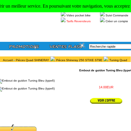
frir un meilleur service. En poursuivant votre navigation, vous acceptez l
Video dirt bike
Se connecter
Video pocket bike
Suivi Commande
Tarifs Revendeurs
Créer un compte
Accueil
Pièces Quad SHINERAY
Pièces Shineray 250 STIXE ST9E
Tuning Quad
Embout de guidon Tuning Bleu (type
14.00EUR