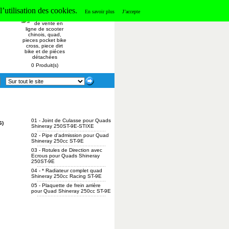
’utilisation des cookies.
Panier
En savoir plus
J’accepte
0 Produit(s)
01 -
Joint de Culasse pour Quads
6)
Shineray 250ST-9E-STIXE
02 -
Pipe d'admission pour Quad
Shineray 250cc ST-9E
03 -
Rotules de Direction avec
Ecrous pour Quads Shineray
250ST-9E
04 -
* Radiateur complet quad
Shineray 250cc Racing ST-9E
05 -
Plaquette de frein arrière
pour Quad Shineray 250cc ST-9E