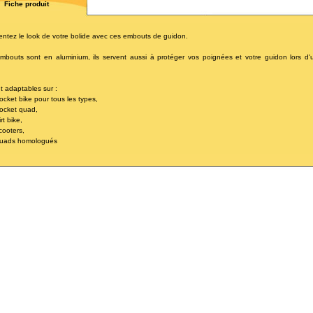
Fiche produit
ntez le look de votre bolide avec ces embouts de guidon.
mbouts sont en aluminium, ils servent aussi à protéger vos poignées et votre guidon lors d'
nt adaptables sur :
pocket bike pour tous les types,
pocket quad,
irt bike,
scooters,
 quads homologués