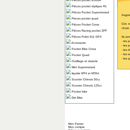
Pièces pocket scooter
Pièces pocket réplique R1
Pièces Pocket Supermotard
Augme
Pieces pocket quad
Ces e
Pièces Pocket Cross
chute.
Pièces Racing pocket ZPF
Pièces Polini 911 GP3
Ils so
- les 
Accessoire
- les 
Pocket Bike Cross
- les d
- les 
Pocket Quad
- les
Outillage et visserie
Mini Supermotard
liquide MT4 et MTA4
Scooter Chinois 50cc
Scooter Chinois 125cc
Pocket bike
Dirt Bike
Mon Panier
Mon compte