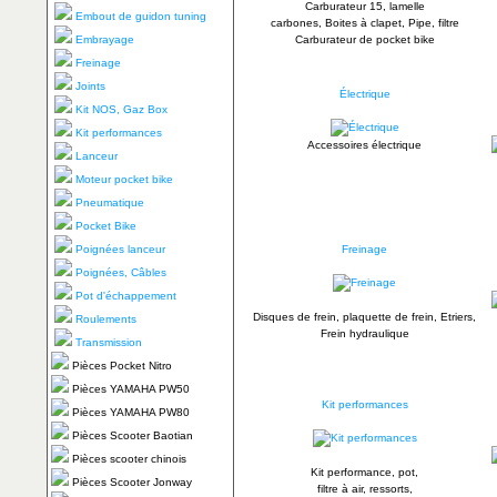
Carburateur 15, lamelle
Embout de guidon tuning
carbones, Boites à clapet, Pipe, filtre
Embrayage
Carburateur de pocket bike
Freinage
Joints
Électrique
Kit NOS, Gaz Box
Kit performances
Accessoires électrique
Lanceur
Moteur pocket bike
Pneumatique
Pocket Bike
Poignées lanceur
Freinage
Poignées, Câbles
Pot d'échappement
Disques de frein, plaquette de frein, Etriers,
Roulements
Frein hydraulique
Transmission
Pièces Pocket Nitro
Pièces YAMAHA PW50
Kit performances
Pièces YAMAHA PW80
Pièces Scooter Baotian
Pièces scooter chinois
Kit performance, pot,
Pièces Scooter Jonway
filtre à air, ressorts,