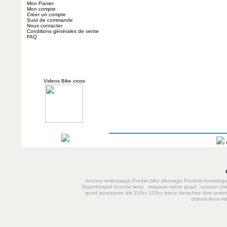
Mon Panier
Mon compte
Créer un compte
Suivi de commande
Nous contacter
Conditions générales de vente
FAQ
Videos Bike cross
lanceur
embrayage
Pocket bike
allumage
Pockets homolog
Supermotard
fourche
liens
.
magasin vente quad
.
scooter chi
quad accessoire dirt 110cc 125cc
piece detachee dirts poke
chinois
liens
vi