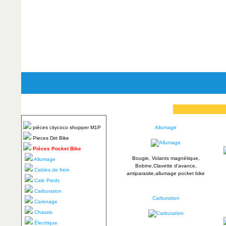
pièces citycoco shopper M1P
Allumage
Pieces Dirt Bike
Pièces Pocket Bike
Bougie, Volants magnétique,
Allumage
Bobine,Clavette d'avance,
Cables de frein
antiparasite,allumage pocket bike
Cale Pieds
Carburation
Carburation
Carenage
Chassis
Électrique