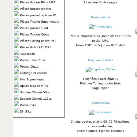
Pièces Pocket Blata MT4
kit moteur, Embrayages
Pièces pocket scooter
Pièces pocket réplique R1
Pneumatique
Pièces Pocket Supermotard
Pieces pocket quad
Pièces Pocket Cross
Pneus, chambre à air, Jante AV et AR,Pneu
pocket bike,
Pièces Racing pocket ZPF
Pneu 110/50-6,5 | pneu 90/65-6,5
Pièces Polini 911 GP3
Accessoire
Pocket Bike Cross
Poignées, Câbles
Pocket Quad
Outillage et visserie
Poignées d'accélérateur,
Mini Supermotard
Poignée Tuning pocket bike,
liquide MT4 et MTA4
tirage rapide
Scooter Chinois 50cc
Scooter Chinois 125cc
Transmission
Pocket bike
Dirt Bike
Chaine pocket, chaine 68 -72-75 maillons,
chaine renforcée,
attache rapide, Pignon, couronne