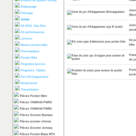
Embout de guidon tuning
Embrayage
Join
Freinage
(Rec
Joints
Join
Kit NOS, Gaz Box
(rond
Kit performances
Lanceur
Kit j
bike
Moteur pocket bike
Pneumatique
Paire
Pocket Bike
de p
Poignées lanceur
Poch
Poignées, Câbles
pock
Pot d'échappement
Roulements
Transmission
Pièces Pocket Nitro
Pièces YAMAHA PW50
Pièces YAMAHA PW80
Pièces Scooter Baotian
Pièces scooter chinois
Pièces Scooter Jonway
Pièces Pocket Blata MT4