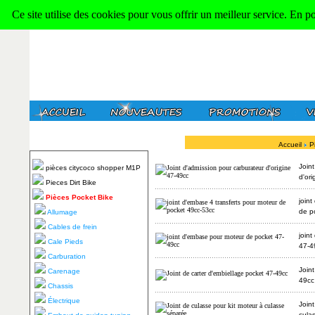
Ce site utilise des cookies pour vous offrir un meilleur service. En p
Accueil
P
Join
pièces citycoco shopper M1P
d'or
Pieces Dirt Bike
Pièces Pocket Bike
join
de p
Allumage
Cables de frein
join
Cale Pieds
47-4
Carburation
Joint
Carenage
49cc
Chassis
Électrique
Joint
cula