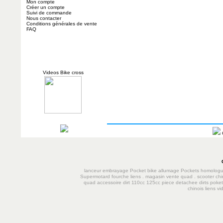
Mon compte
Créer un compte
Suivi de commande
Nous contacter
Conditions générales de vente
FAQ
Videos Bike cross
lanceur
embrayage
Pocket bike
allumage
Pockets homolog
Supermotard
fourche
liens
.
magasin vente quad
.
scooter chi
quad accessoire dirt 110cc 125cc
piece detachee dirts poke
chinois
liens
vi