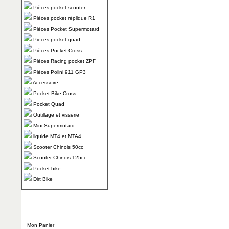
Pièces pocket scooter
Pièces pocket réplique R1
Pièces Pocket Supermotard
Pieces pocket quad
Pièces Pocket Cross
Pièces Racing pocket ZPF
Pièces Polini 911 GP3
Accessoire
Pocket Bike Cross
Pocket Quad
Outillage et visserie
Mini Supermotard
liquide MT4 et MTA4
Scooter Chinois 50cc
Scooter Chinois 125cc
Pocket bike
Dirt Bike
Mon Panier