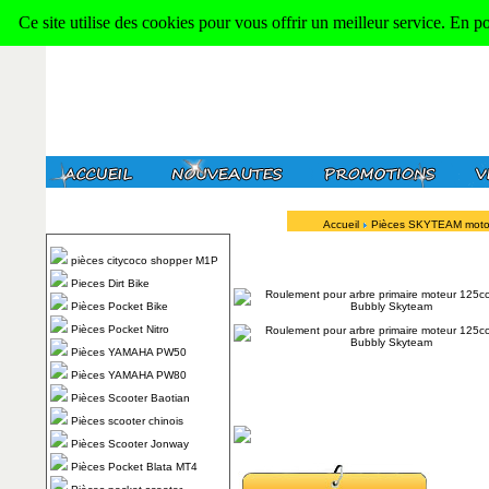
Ce site utilise des cookies pour vous offrir un meilleur service. En p
Accueil
Pièces SKYTEAM moto
pièces citycoco shopper M1P
Pieces Dirt Bike
Pièces Pocket Bike
Pièces Pocket Nitro
Pièces YAMAHA PW50
Pièces YAMAHA PW80
Pièces Scooter Baotian
Pièces scooter chinois
Pièces Scooter Jonway
Pièces Pocket Blata MT4