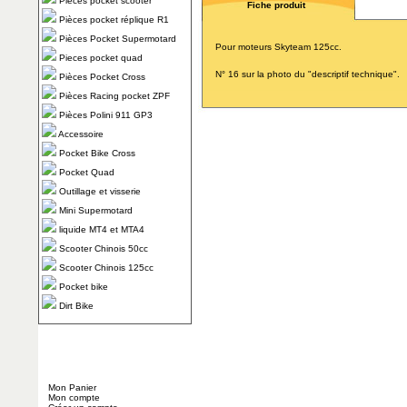
Pièces pocket scooter
Fiche produit
Pièces pocket réplique R1
Pièces Pocket Supermotard
Pour moteurs Skyteam 125cc.
Pieces pocket quad
N° 16 sur la photo du "descriptif technique".
Pièces Pocket Cross
Pièces Racing pocket ZPF
Pièces Polini 911 GP3
Accessoire
Pocket Bike Cross
Pocket Quad
Outillage et visserie
Mini Supermotard
liquide MT4 et MTA4
Scooter Chinois 50cc
Scooter Chinois 125cc
Pocket bike
Dirt Bike
Mon Panier
Mon compte