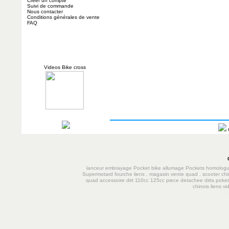
Créer un compte
Suivi de commande
Nous contacter
Conditions générales de vente
FAQ
Videos Bike cross
lanceur
embrayage
Pocket bike
allumage
Pockets homolog
Supermotard
fourche
liens
.
magasin vente quad
.
scooter chi
quad accessoire dirt 110cc 125cc
piece detachee dirts poke
chinois
liens
vi