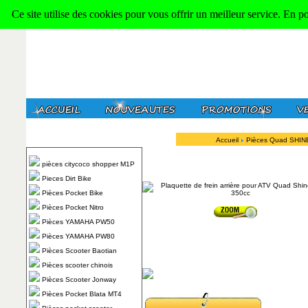
Ce site utilise des cookies pour vous offrir un meilleur service. En p
Accueil
Pièces Quad SHI
pièces citycoco shopper M1P
Pieces Dirt Bike
Pièces Pocket Bike
Pièces Pocket Nitro
Pièces YAMAHA PW50
Pièces YAMAHA PW80
Pièces Scooter Baotian
Pièces scooter chinois
Pièces Scooter Jonway
Pièces Pocket Blata MT4