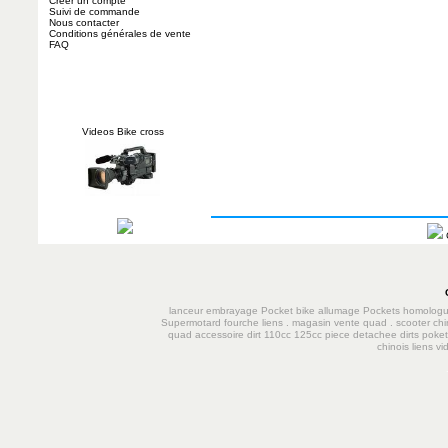
Créer un compte
Suivi de commande
Nous contacter
Conditions générales de vente
FAQ
Videos Bike cross
lanceur
embrayage
Pocket bike
allumage
Pockets homolog
Supermotard
fourche
liens
.
magasin vente quad
.
scooter chi
quad accessoire dirt 110cc 125cc
piece detachee dirts poke
chinois
liens
vi