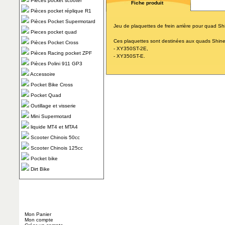
Pièces pocket scooter
Fiche produit
Pièces pocket réplique R1
Pièces Pocket Supermotard
Jeu de plaquettes de frein arrière pour quad Sh
Pieces pocket quad
Ces plaquettes sont destinées aux quads Shine
Pièces Pocket Cross
- XY350ST-2E,
Pièces Racing pocket ZPF
- XY350ST-E.
Pièces Polini 911 GP3
Accessoire
Pocket Bike Cross
Pocket Quad
Outillage et visserie
Mini Supermotard
liquide MT4 et MTA4
Scooter Chinois 50cc
Scooter Chinois 125cc
Pocket bike
Dirt Bike
Mon Panier
Mon compte