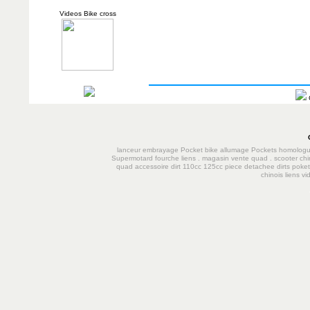
Videos Bike cross
lanceur
embrayage
Pocket bike
allumage
Pockets homolog
Supermotard
fourche
liens
.
magasin vente quad
.
scooter chi
quad accessoire dirt 110cc 125cc
piece detachee dirts poke
chinois
liens
vi