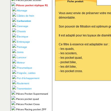
Pièces pocket scooter
Fiche produit
Pièces pocket réplique R1
Allumage
Vous avez envie de préserver votre mote
Câbles de frein
démontable.
Carburation
Carenage
Son pouvoir de filtration est optimum gra
Chassis
Il est adapté pour les tuyaux de diamè
Électrique
Embrayage
Ce filtre à essence est adaptable sur :
Freinage
- les quads,
Joints
- les scooters,
Lanceur
- les pocket quad,
- pocket bike,
Moteur
- les dirt bike,
Pneumatique
- les pocket cross.
Poignée, cables
Pot d'échappement
Roulement
Transmission
Pièces Pocket Supermotard
Pieces pocket quad
Pièces Pocket Cross
Pièces Racing pocket ZPF