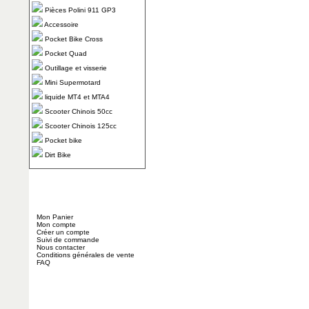
Pièces Polini 911 GP3
Accessoire
Pocket Bike Cross
Pocket Quad
Outillage et visserie
Mini Supermotard
liquide MT4 et MTA4
Scooter Chinois 50cc
Scooter Chinois 125cc
Pocket bike
Dirt Bike
Mon Panier
Mon compte
Créer un compte
Suivi de commande
Nous contacter
Conditions générales de vente
FAQ